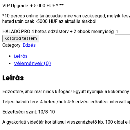
VIP Upgrade: + 5.000 HUF * **
*10 perces online tanácsadás mire van szükséged, melyik fesz
heted után csak -5000 HUF az aktuális árakból
HALADÓ.PRO 4 hetes edzésterv + 2 ebook mennyiség
Kosárba teszem
Category:
Edzés
Leírás
Vélemények (0)
Leírás
Edzésterv, ahol már nincs kifogás! Együtt nyomjuk a kőkemény
Teljes haladó terv: 4 hetes /heti 4-5 edzés: erősítés, intervall ú
Edzettségi szint: 10/8-10
A gyakorlati videótár korlátlanul visszanézhető kb. 100 oldal e