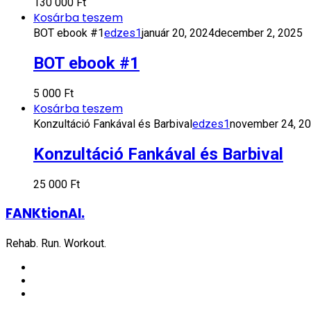
130 000
Ft
Kosárba teszem
BOT ebook #1
edzes1
január 20, 2024
december 2, 2025
BOT ebook #1
5 000
Ft
Kosárba teszem
Konzultáció Fankával és Barbival
edzes1
november 24, 2
Konzultáció Fankával és Barbival
25 000
Ft
FANKtionAl.
Rehab. Run. Workout.