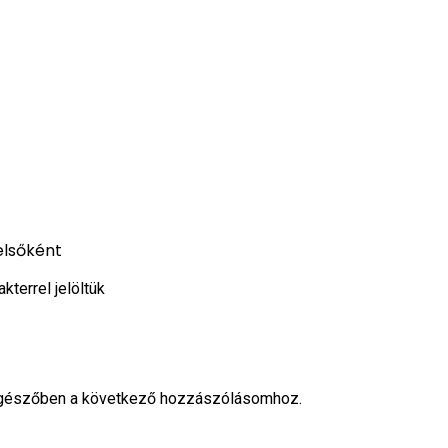
elsőként
kterrel jelöltük
ngészőben a következő hozzászólásomhoz.