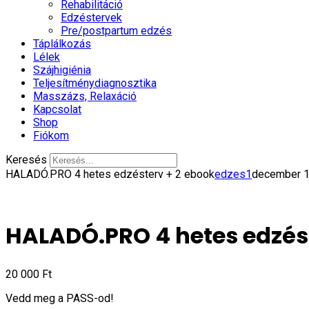
Rehabilitáció
Edzéstervek
Pre/postpartum edzés
Táplálkozás
Lélek
Szájhigiénia
Teljesítménydiagnosztika
Masszázs, Relaxáció
Kapcsolat
Shop
Fiókom
Keresés
HALADÓ.PRO 4 hetes edzésterv + 2 ebook
edzes1
december 1
HALADÓ.PRO 4 hetes edzést
20 000
Ft
Vedd meg a PASS-od!