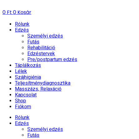
0
Ft
0
Kosár
Rólunk
Edzés
Személyi edzés
Futás
Rehabilitáció
Edzéstervek
Pre/postpartum edzés
Táplálkozás
Lélek
Szájhigiénia
Teljesítménydiagnosztika
Masszázs, Relaxáció
Kapcsolat
Shop
Fiókom
Rólunk
Edzés
Személyi edzés
Futás