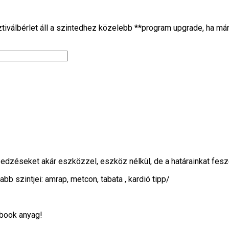
tiválbérlet áll a szintedhez közelebb **program upgrade, ha m
 edzéseket akár eszközzel, eszköz nélkül, de a határainkat fes
jabb szintjei: amrap, metcon, tabata , kardió tipp/
-book anyag!