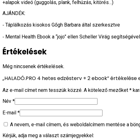
+alapok videó (guggolás, plank, felhúzás, kitörés…)
AJÁNDÉK:
⁃ Táplálkozás kisokos Gőgh Barbara által szerkesztve
⁃ Mental Health Ebook a “jojo” ellen Scheller Virág segítségével
Értékelések
Még nincsenek értékelések.
„HALADÓ.PRO 4 hetes edzésterv + 2 ebook” értékelése 
Az e-mail címet nem tesszük közzé.
A kötelező mezőket
*
kara
Név
*
E-mail
*
A nevem, e-mail címem, és weboldalcímem mentése a bö
Kérjük, adja meg a választ számjegyekkel: