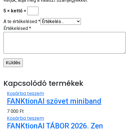
Kérjük, adja meg a választ számjegyekkel:
5 × kettő =
A te értékelésed
*
Értékelésed
*
Kapcsolódó termékek
Kosárba teszem
FANKtionAl szövet miniband
7 000
Ft
Kosárba teszem
FANKtionAl TÁBOR 2026. Zen