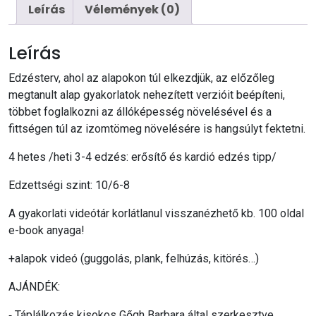
Leírás
Vélemények (0)
Leírás
Edzésterv, ahol az alapokon túl elkezdjük, az előzőleg
megtanult alap gyakorlatok nehezített verzióit beépíteni,
többet foglalkozni az állóképesség növelésével és a
fittségen túl az izomtömeg növelésére is hangsúlyt fektetni.
4 hetes /heti 3-4 edzés: erősítő és kardió edzés tipp/
Edzettségi szint: 10/6-8
A gyakorlati videótár korlátlanul visszanézhető kb. 100 oldal
e-book anyaga!
+alapok videó (guggolás, plank, felhúzás, kitörés…)
AJÁNDÉK:
⁃ Táplálkozás kisokos Gőgh Barbara által szerkesztve