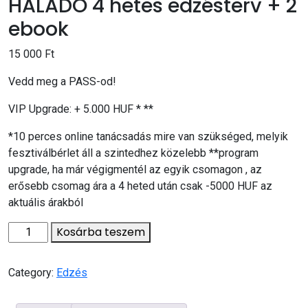
HALADÓ 4 hetes edzésterv + 2
ebook
15 000
Ft
Vedd meg a PASS-od!
VIP Upgrade: + 5.000 HUF * **
*10 perces online tanácsadás mire van szükséged, melyik
fesztiválbérlet áll a szintedhez közelebb **program
upgrade, ha már végigmentél az egyik csomagon , az
erősebb csomag ára a 4 heted után csak -5000 HUF az
aktuális árakból
Kosárba teszem
Category:
Edzés