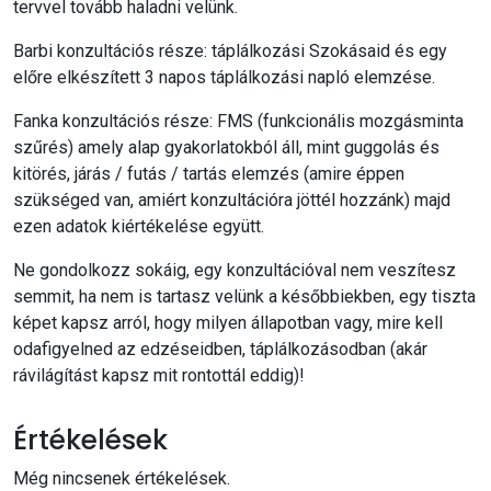
tervvel tovább haladni velünk.
Barbi konzultációs része: táplálkozási Szokásaid és egy
előre elkészített 3 napos táplálkozási napló elemzése.
Fanka konzultációs része: FMS (funkcionális mozgásminta
szűrés) amely alap gyakorlatokból áll, mint guggolás és
kitörés, járás / futás / tartás elemzés (amire éppen
szükséged van, amiért konzultációra jöttél hozzánk) majd
ezen adatok kiértékelése együtt.
Ne gondolkozz sokáig, egy konzultációval nem veszítesz
semmit, ha nem is tartasz velünk a későbbiekben, egy tiszta
képet kapsz arról, hogy milyen állapotban vagy, mire kell
odafigyelned az edzéseidben, táplálkozásodban (akár
rávilágítást kapsz mit rontottál eddig)!
Értékelések
Még nincsenek értékelések.