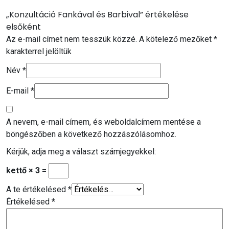
„Konzultáció Fankával és Barbival” értékelése
elsőként
Az e-mail címet nem tesszük közzé.
A kötelező mezőket
*
karakterrel jelöltük
Név
*
E-mail
*
A nevem, e-mail címem, és weboldalcímem mentése a
böngészőben a következő hozzászólásomhoz.
Kérjük, adja meg a választ számjegyekkel:
kettő × 3 =
A te értékelésed
*
Értékelésed
*