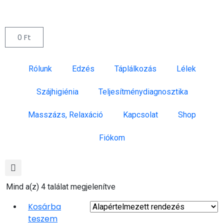
0
Ft
Rólunk
Edzés
Táplálkozás
Lélek
Szájhigiénia
Teljesítménydiagnosztika
Masszázs, Relaxáció
Kapcsolat
Shop
Fiókom
Mind a(z) 4 találat megjelenítve
Kosárba
teszem