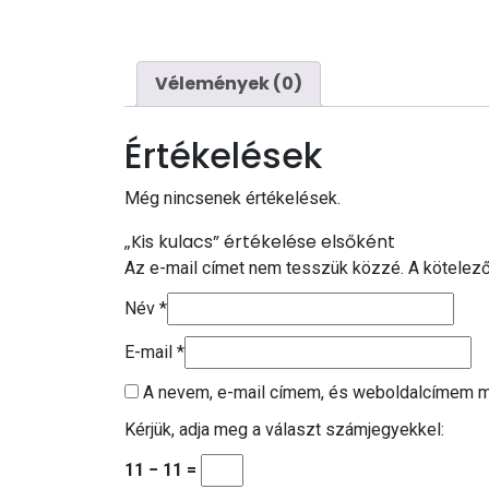
Vélemények (0)
Értékelések
Még nincsenek értékelések.
„Kis kulacs” értékelése elsőként
Az e-mail címet nem tesszük közzé.
A kötelez
Név
*
E-mail
*
A nevem, e-mail címem, és weboldalcímem 
Kérjük, adja meg a választ számjegyekkel:
11 − 11 =