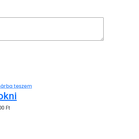
sárba teszem
okni
500
Ft