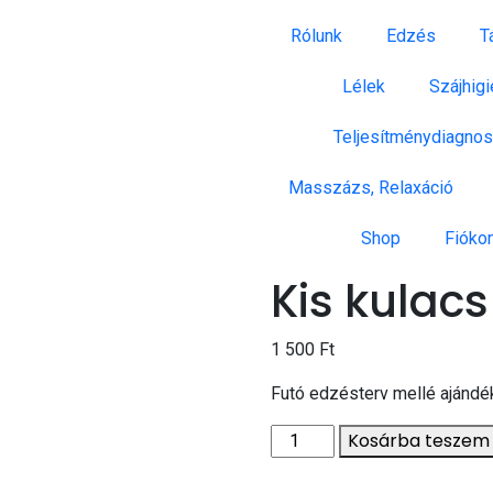
Rólunk
Edzés
T
Lélek
Szájhigi
Teljesítménydiagnos
Masszázs, Relaxáció
Shop
Fióko
Kis kulacs
1 500
Ft
Futó edzésterv mellé ajándé
Kosárba teszem