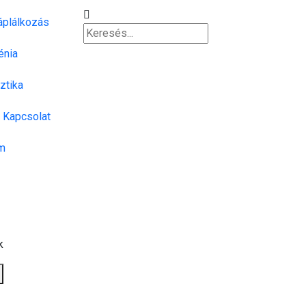
áplálkozás
énia
ztika
Kapcsolat
m
k