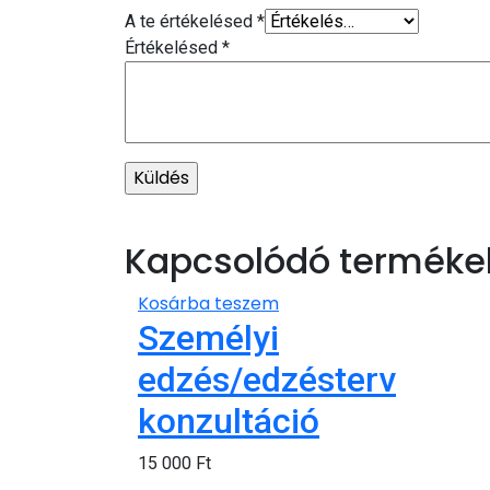
A te értékelésed
*
Értékelésed
*
Kapcsolódó terméke
Kosárba teszem
Személyi
edzés/edzésterv
konzultáció
15 000
Ft