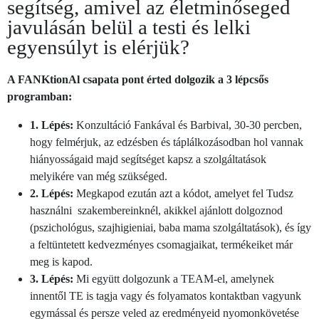
segítség, amivel az életminőseged
javulásán belül a testi és lelki
egyensúlyt is elérjük?
A FANKtionAl csapata pont érted dolgozik a 3 lépcsős
programban:
1. Lépés:
Konzultáció Fankával és Barbival, 30-30 percben,
hogy felmérjuk, az edzésben és táplálkozásodban hol vannak
hiányosságaid majd segítséget kapsz a szolgáltatások
melyikére van még szükséged.
2. Lépés:
Megkapod ezután azt a kódot, amelyet fel Tudsz
használni szakembereinknél, akikkel ajánlott dolgoznod
(pszichológus, szajhigieniai, baba mama szolgáltatások), és így
a feltüntetett kedvezményes csomagjaikat, termékeiket már
meg is kapod.
3. Lépés:
Mi együtt dolgozunk a TEAM-el, amelynek
innentől TE is tagja vagy és folyamatos kontaktban vagyunk
egymással és persze veled az eredményeid nyomonkövetése