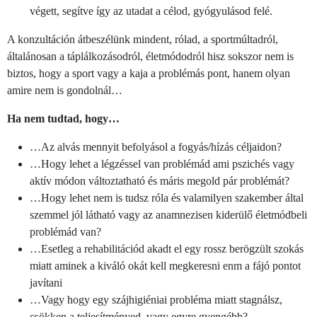
végett, segítve így az utadat a célod, gyógyulásod felé.
A konzultáción átbeszélünk mindent, rólad, a sportmúltadról,
általánosan a táplálkozásodról, életmódodról hisz sokszor nem is
biztos, hogy a sport vagy a kaja a problémás pont, hanem olyan
amire nem is gondolnál…
Ha nem tudtad, hogy…
…Az alvás mennyit befolyásol a fogyás/hízás céljaidon?
…Hogy lehet a légzéssel van problémád ami pszichés vagy
aktív módon változtatható és máris megold pár problémát?
…Hogy lehet nem is tudsz róla és valamilyen szakember által
szemmel jól látható vagy az anamnezisen kiderülő életmódbeli
problémád van?
…Esetleg a rehabilitációd akadt el egy rossz berögzült szokás
miatt aminek a kiváló okát kell megkeresni enm a fájó pontot
javítani
…Vagy hogy egy szájhigiéniai probléma miatt stagnálsz,
csökken a teljesítményed, vagy egyre gyengébb?