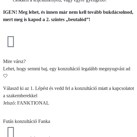
IGEN! Meg lehet, és innen már nem kell tovább bukdácsolnod,
mert meg is kapod a 2. szintes „beutalód”!
Mire vársz?
Lehet, hogy semmi baj, egy konzultáció legalább megnyugvást ad
🤍
Válaszd ki az 1. Lépést és vedd fel a konzultáció miatt a kapcsolatot
a szakemberekkel
Jelszó: FANKTIONAL
Futás konzultáció
Fanka