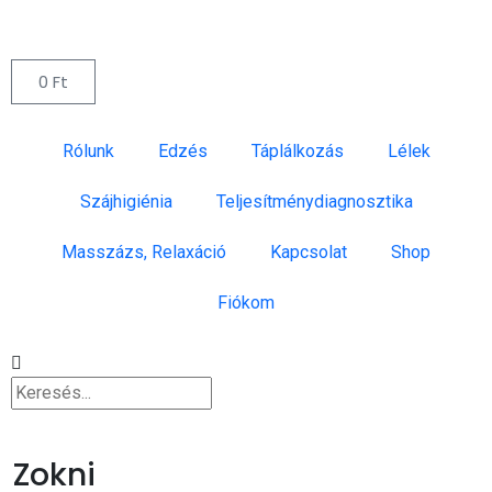
0
Ft
Rólunk
Edzés
Táplálkozás
Lélek
Szájhigiénia
Teljesítménydiagnosztika
Masszázs, Relaxáció
Kapcsolat
Shop
Fiókom
Zokni