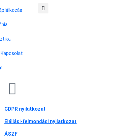
áplálkozás
énia
ztika
Kapcsolat
m
GDPR nyilatkozat
Elállási-felmondási nyilatkozat
ÁSZF