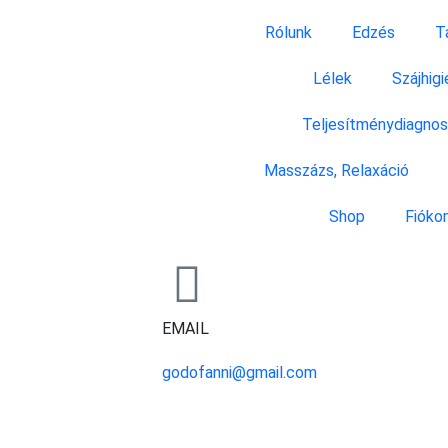
Rólunk
Edzés
T
Lélek
Szájhigi
Teljesítménydiagnos
Masszázs, Relaxáció
Shop
Fióko
EMAIL
godofanni@gmail.com