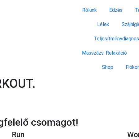
Rólunk
Edzés
T
Lélek
Szájhigi
Teljesítménydiagnos
Masszázs, Relaxáció
Shop
Fióko
RKOUT.
gfelelő csomagot!
Run
Wo