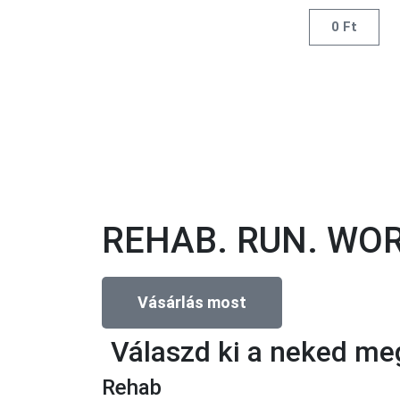
0
Ft
REHAB. RUN. WO
Vásárlás most
Válaszd ki a neked me
Rehab