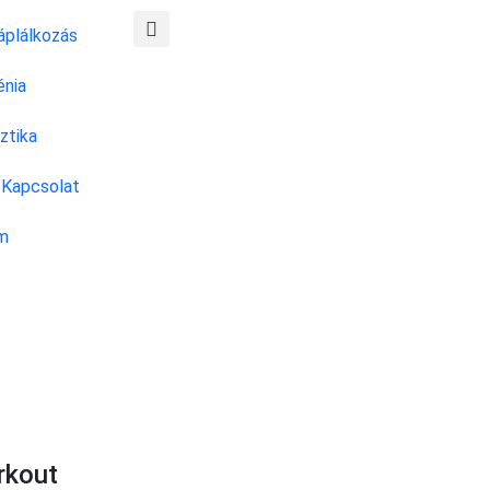
áplálkozás
énia
ztika
Kapcsolat
m
rkout