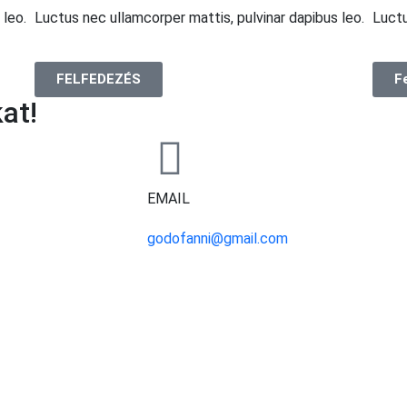
 leo.
Luctus nec ullamcorper mattis, pulvinar dapibus leo.
Luctu
FELFEDEZÉS
F
at!
EMAIL
godofanni@gmail.com