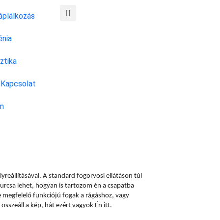
áplálkozás
énia
ztika
Kapcsolat
m
yreállításával. A standard fogorvosi ellátáson túl
furcsa lehet, hogyan is tartozom én a csapatba
 megfelelő funkciójú fogak a rágáshoz, vagy
szeáll a kép, hát ezért vagyok Én itt.