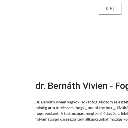
0
Ft
dr. Bernáth Vivien - F
Dr. Bernáth Vivien vagyok, sokat foglalkozom az esztéti
mindig arra törekszem, hogy „ out of the box „, kívülr
fogorvosként. A testmozgás, megfelelő étkezés, a lél
folyamatosan összeszorítjuk állkapcsunkat mozgás közb