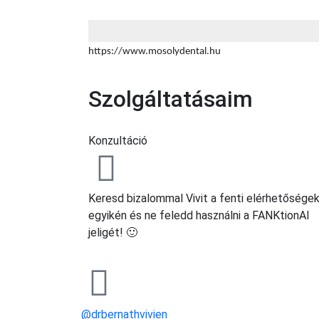
https://www.mosolydental.hu
Szolgáltatásaim
Konzultáció
Keresd bizalommal Vivit a fenti elérhetősége
egyikén és ne feledd használni a FANKtionAl
jeligét! 🙂
@drbernathvivien