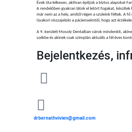
Évek óta lelkesen, aktívan építjük a biztos alapokat Fa
A rendelőben gyakran látok el letört fogakat, készíte
már nem az a hely, amitől régen a szüleink féltek. A 
Gyakori visszajelzés a pácienseimtől, hogy azt érzékel
A 9. kerületi Mosoly Dentalban várok mindenkit, akinek
székbe és akinek csak szimplán aktuális a fél éves kontr
Bejelentkezés, in
drbernathvivien@gmail.com