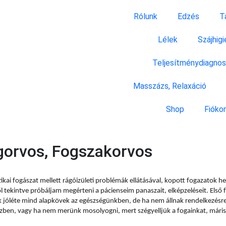
Rólunk
Edzés
T
Lélek
Szájhigi
Teljesítménydiagnos
Masszázs, Relaxáció
Shop
Fióko
ogorvos, Fogszakorvos
kai fogászat mellett rágóizületi problémák ellátásával, kopott fogazatok hel
ől tekintve próbáljam megérteni a pácienseim panaszait, elképzeléseit. Első 
ek jóléte mind alapkövek az egészségünkben, de ha nem állnak rendelkezésre
en, vagy ha nem merünk mosolyogni, mert szégyelljük a fogainkat, máris ös