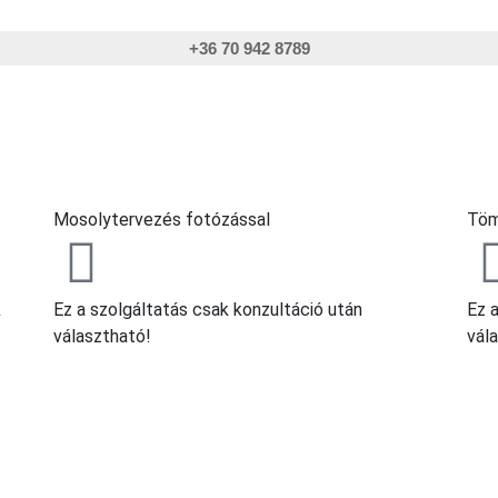
+36 70 942 8789
Mosolytervezés fotózással
Töm
k
Ez a szolgáltatás csak konzultáció után
Ez 
választható!
vál