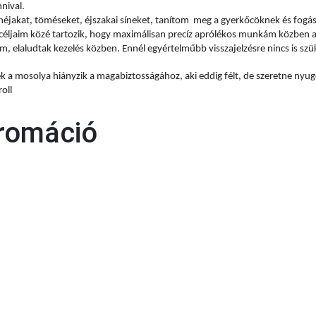
nnival.
k héjakat, töméseket, éjszakai síneket, tanítom meg a gyerkőcöknek és fogá
fő céljaim közé tartozik, hogy maximálisan precíz aprólékos munkám közben 
em, elaludtak kezelés közben. Ennél egyértelműbb visszajelzésre nincs is sz
 a mosolya hiányzik a magabiztosságához, aki eddig félt, de szeretne nyugo
oll
fromáció