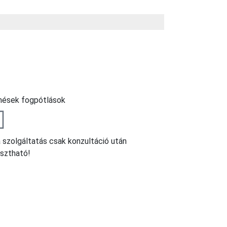
ések fogpótlások
a szolgáltatás csak konzultáció után
asztható!