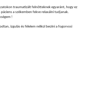
szatokon traumatizált felnőtteknek egyaránt, hogy ez
a páciens a székemben fekve relaxálni tudjanak.
ükségem !
dtan, izgulás és félelem nélkül beülni a fogorvosi