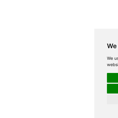
We 
We us
websi