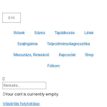
0
Ft
Rólunk
Edzés
Táplálkozás
Lélek
Szájhigiénia
Teljesítménydiagnosztika
Masszázs, Relaxáció
Kapcsolat
Shop
Fiókom
Your cart is currently empty.
Vásárlás folytatása